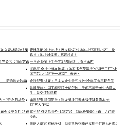
顿将加入森林狼教练组
宏琳优配 冲上热搜！网友建议“快递地址只写到小区”，快
递员：地址越模糊，麻烦越多！
图 三款芯片面向万卡
一点金 快速上手千问3.8预览版 ，有点东西
顺配宝 全行业都在抢算力 这家满负荷运行的“词元工厂” 让
国产芯片也能“分一杯羹”︱未来・️
压——若通胀走软能
金猪配资 外媒：日本大企业景气指数4个季度来再现负值
常胜策略 中国工程院院士邬贺铨：千问不是帮考生选择人
生，是交还知情权
大市”评级 目标价
华融配资 浙商证券：玖龙纸业回购永续债财务降本 维
持“买入”评级
会提至 5 月 27 日
富裕配 权益后售价41.38万起，新款极氪009上市，入门即
高配
R
策略大赢家 有研粉材：新型散热铜粉已应用于昇腾系列910