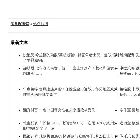
实盘配资网
»
站点地图
最新文章
悦配资 哈兰德的劲敌!英超最强中锋竞争者出现，曼联找到
维海配资 又
了争冠秘钥?
趣炒股 七旬老人离世，留下一套上海房产！叔叔和侄女都
申捷策略 
想继承……
用物品，远
牛点策略 台风接连来袭！保险业全力迎战，部分地区政策
策略股 中
性巨灾保险触发赔付
信心，1.6
涵乔财富 一名中国籍女性在东京遭抢劫受伤
掌牛宝 富瑞
乾鑫配资 车长超5米2，比预售降13万，它用26.98万把“旗
送钱宝 极狐
舰”重新定义了一遍
民银证券 现款售18.99万起 新款与众06将于5月23日上市 内
飞乐乐 传统