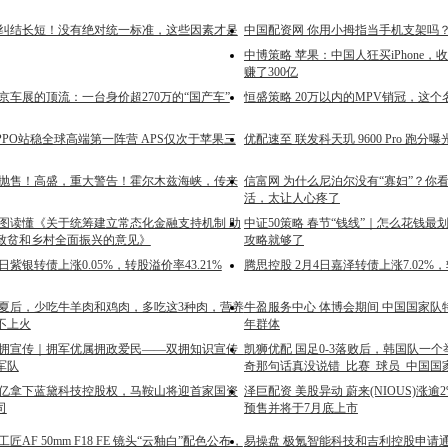
再纠结长短！没有绝对统一标准，这些因素才是
中国配资网 你用小拇指当手机支架吗
中博策略 苹果：中国人狂买iPhone，
赚了300亿
京车展的顶流：一台身价超270万的“国产车”
恒盛策略 20万以内的MPV销冠，这
PPO站稳全球高端第一阵营 APS仅次于苹果三
优配速至 联发科天玑 9600 Pro 跑分曝光
烈抛售！高盛，重大警告！霍尔木兹海峡，传来
信富网 为什么尼泊尔没有“寡妇”？你
活，太让人心疼了
一图读懂《关于统筹建立常态化金融支持机制 助
中证50策略 春节“钱线”｜怎么花钱
致贫和乡村全面振兴的意见》
攻略就够了
日紫银转债上涨0.05%，转股溢价率43.21%
腾思控股 2月4日嘉泽转债上涨7.02%，
入夏后，少吃牛羊肉和鸡肉，多吃这3种肉，营养
牛盈服务中心 体博会期间 中国国家队特
不上火
年群体
双拥宣传｜拥军优属拥政爱民——双拥知识宣传_
凯狮优配 国足0-3落败后，韩国队一
军队
奇那句话真没说错_比赛_球员_中国国
48亿拿下蓝黛科技控股权，马鞍山将迎首家国资
泽巨配资 美股异动 蔚来(NIOUS)涨逾2
司
预售并将于7月底上市
匠AF 50mm F18 FE 镜头“云釉白”配色公布，
易操盘 极氪智能科技和吉利控股申请