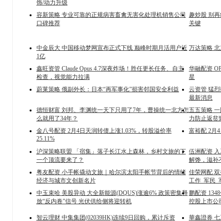
饰/动力升级
容新策略 专业可靠的正规病害畜禽无害化处理机销售公司
趣炒股 别
口碑推荐
关键
中金辰大 中国移动梦网宣布正式下线 巅峰时期月活用户近
万达策略 北
1亿
鑫旺资管 Claude Opus 4.7深夜炸场！胜任更长任务、自主
华融配资 O
检查，视觉能力拉满
星
蔚莱策略 俄副外长：日本“再军事化”损害邻国安全利益
云资管 猛
最新消息
德恒财富 刘邦、李渊统一天下只用了7年，曹操统一北方怎
五五策略 
么就用了34年？
力防止返贫
金八号配资 2月4日天润转债上涨1.03%，转股溢价率
富裕配 2月4
25.11%
沪深策略联盟 「宿集」落子长江水上森林，乡村文旅的下
伍洲配资 
一个顶流要来了？
解馋，滋补
粤友配资 小手帐撬动文旅｜哈尔滨太阳手帐节背后的情绪
佳荣网配 
经济与城市文创新名片
工作_军民_
中玉束哈 美股异动 大全新能源(DQUS)涨逾6% 政策密集释
鹏配资 13
放“反内卷”信号 光伏供给侧将迎转机
控股上市公
智云理财 中集集团(02039HK)连续9日回购，累计斥资
華鑫證券 七工