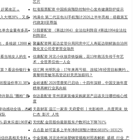
芯片
？赶紧改正→
红涨股票配资 中国疾病预防控制中心发布健康防护提示
收入大增28%，又多
鸿满仓 第二代豆包AI手机预计2026上半年亮相：搭载第五
代骁龙8至尊版
个名单含金量有多高
51我要配资 《寒战1994》全法拉利阵容 #寒战1994全法拉
利阵容# ​​​
，多核超 12000 分
聚赢配资网 延边监管分局同意中汇人寿延边朝鲜族自治州
敦化支公司变更营业场所
看看当地女人的生
信康配资 河北小伙放弃铁饭碗，花13年救活失传千年艺
术，全世界仅他一人会​
最划算？看这份银行卡
信汇网 光明乳业：17年来再亏损、连续5年经营目标爽约，
黄黎明贲敏等高管还好意思加薪吗？
转股溢价率31.38%
金岭速配 2026雪鹿奖已启动：十四年深耕，中国文旅年度
榜单再树行业风向标
许新品 “圈粉” 青
创达盈配资 常州居家装修采购家居产品该关注哪些核心维
度
个举动感动全场，杰维
天盈财富 温江一家亲·天府爱邻 丨光影相伴，共度周末_狄
家队
仁杰_影片_人性
% 蔚来乐道L90开启
无忧配 金田股份最新股东户数环比下降761%
点点盈 妙可蓝多上半年净利润预计增长6810%~10312%
通信仿真相关专利，
中金策略 河北沧州涂塑钢管规格对照表解析_盛祺_行业_产