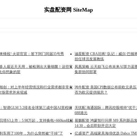
实盘配资网 SiteMap
来锋线! 火箭官宣：签下阿门同届35号秀
涵星配资 CBA旧将! 队记：威尔·巴
担任球员发展教练
很多人最近天天用，被检测出大量细菌！这些常
凤凰策略 云天励飞公布未来AI算力蓝
比你想象的脏
集群协同部署
际旭创：对上半年经营情况和行业需求都非常有
鸿牛配资 美国CPI数据公布前欧元承
T市场需求并未缩减
否为欧元提供喘息？
：智谱GLM 5.2排名全球第三成中国AI里程碑
无忧配 海通国际：腾讯控股维持“优于
688港元
贝塔S3上市：5.98万起，支持换电+660km续航
展鵬配资 鸿蒙智行问界 M9 系列新品发布
14:30，会后即刻开启大定
刹车用了100年，为什么突然被“干掉”了
亿盛资产 高端家具海绵优选 Dabco TM